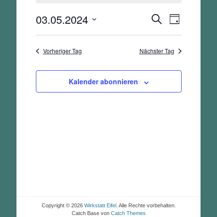
Mai,
2024
03.05.2024
Veranstalt
Veranstaltunge
Suche
Tag
Ansichten-
Suche
Datum
Navigation
und
wählen.
Vorheriger Tag
Nächster Tag
Ansichten,
Navigation
Kalender abonnieren
Copyright © 2026
Wirkstatt Eifel
. Alle Rechte vorbehalten.
Catch Base von
Catch Themes