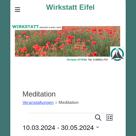
Wirkstatt Eifel
Meditation
Veranstaltungen
Meditation
Veranstalt
Veranstaltungen
Veranstaltunge
Suche
Liste
Ansichten-
Suche
10.03.2024
 - 
30.05.2024
Navigation
und
Datum