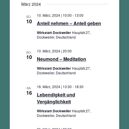
Ansichten,
März 2024
wählen.
Navigation
10. März, 2024 | 10:00
-
13:00
SO.
10
Anteil nehmen – Anteil geben
Wirkstatt Dockweiler
Hauptstr.27,
Dockweiler, Deutschland
10. März, 2024 | 20:00
SO.
10
Neumond – Meditation
Wirkstatt Dockweiler
Hauptstr.27,
Dockweiler, Deutschland
16. März, 2024 | 13:30
-
18:30
SA.
16
Lebendigkeit und
Vergänglichkeit
Wirkstatt Dockweiler
Hauptstr.27,
Dockweiler, Deutschland