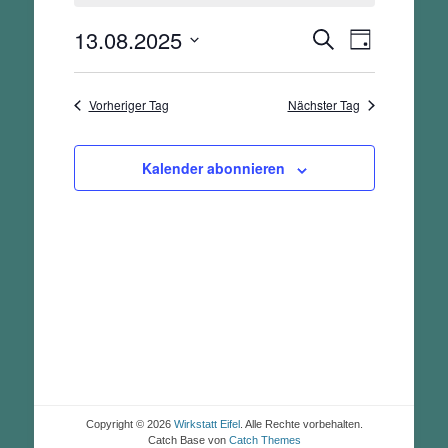
August,
2025
13.08.2025
Veranstalt
Veranstaltunge
Suche
Tag
Ansichten-
Suche
Datum
Navigation
und
wählen.
Vorheriger Tag
Nächster Tag
Ansichten,
Navigation
Kalender abonnieren
Copyright © 2026
Wirkstatt Eifel
. Alle Rechte vorbehalten.
Catch Base von
Catch Themes