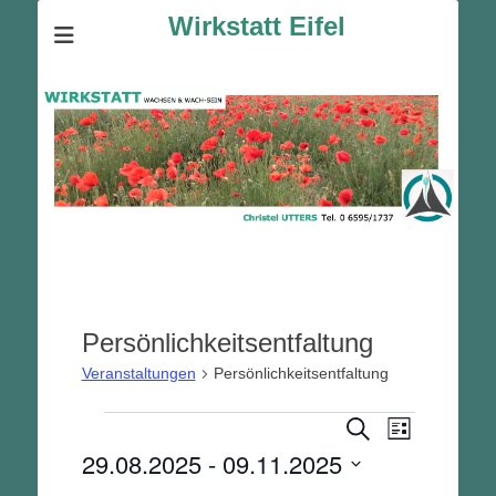
Wirkstatt Eifel
Persönlichkeitsentfaltung
Veranstaltungen
Persönlichkeitsentfaltung
Veranstalt
Veranstaltungen
Veranstaltunge
Suche
Liste
Ansichten-
Suche
29.08.2025
 - 
09.11.2025
Navigation
und
Datum