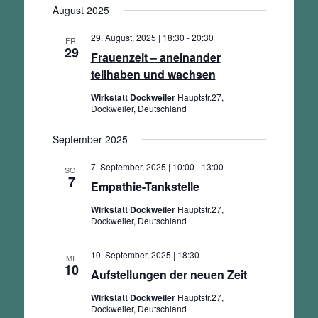
Ansichten,
August 2025
wählen.
Navigation
29. August, 2025 | 18:30
-
20:30
FR.
29
Frauenzeit – aneinander
teilhaben und wachsen
Wirkstatt Dockweiler
Hauptstr.27,
Dockweiler, Deutschland
September 2025
7. September, 2025 | 10:00
-
13:00
SO.
7
Empathie-Tankstelle
Wirkstatt Dockweiler
Hauptstr.27,
Dockweiler, Deutschland
10. September, 2025 | 18:30
MI.
10
Aufstellungen der neuen Zeit
Wirkstatt Dockweiler
Hauptstr.27,
Dockweiler, Deutschland