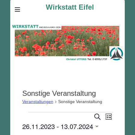
Wirkstatt Eifel
Sonstige Veranstaltung
Veranstaltungen
Sonstige Veranstaltung
Veranstalt
Veranstaltungen
Veranstaltunge
Suche
Liste
Ansichten-
Suche
26.11.2023
 - 
13.07.2024
Navigation
und
Datum