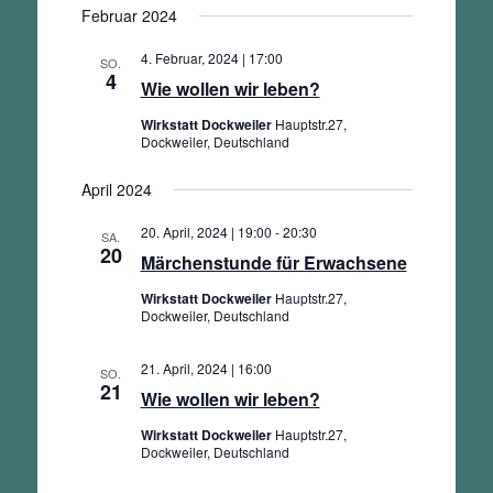
Ansichten,
Februar 2024
wählen.
Navigation
4. Februar, 2024 | 17:00
SO.
4
Wie wollen wir leben?
Wirkstatt Dockweiler
Hauptstr.27,
Dockweiler, Deutschland
April 2024
20. April, 2024 | 19:00
-
20:30
SA.
20
Märchenstunde für Erwachsene
Wirkstatt Dockweiler
Hauptstr.27,
Dockweiler, Deutschland
21. April, 2024 | 16:00
SO.
21
Wie wollen wir leben?
Wirkstatt Dockweiler
Hauptstr.27,
Dockweiler, Deutschland