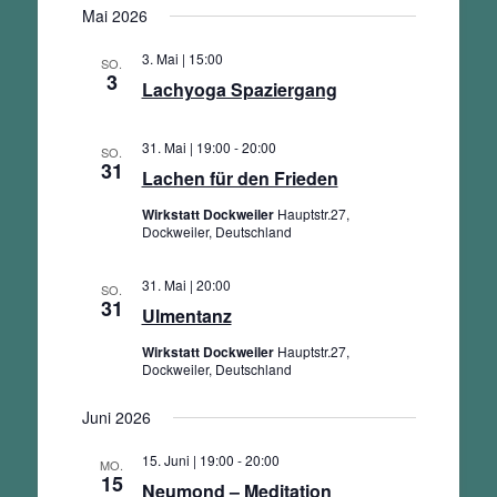
Ansichten,
Mai 2026
wählen.
Navigation
3. Mai | 15:00
SO.
3
Lachyoga Spaziergang
31. Mai | 19:00
-
20:00
SO.
31
Lachen für den Frieden
Wirkstatt Dockweiler
Hauptstr.27,
Dockweiler, Deutschland
31. Mai | 20:00
SO.
31
Ulmentanz
Wirkstatt Dockweiler
Hauptstr.27,
Dockweiler, Deutschland
Juni 2026
15. Juni | 19:00
-
20:00
MO.
15
Neumond – Meditation