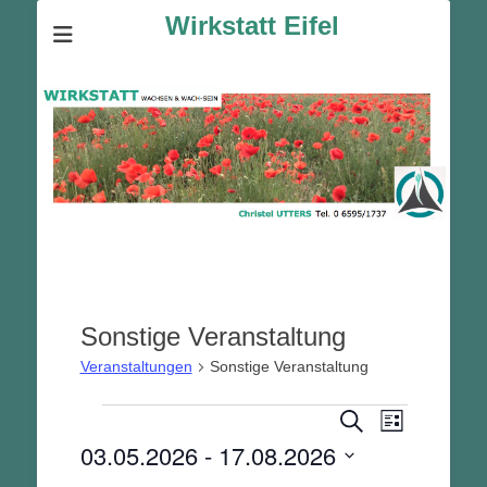
Wirkstatt Eifel
Sonstige Veranstaltung
Veranstaltungen
Sonstige Veranstaltung
Veranstalt
Veranstaltungen
Veranstaltunge
Suche
Liste
Ansichten-
Suche
03.05.2026
 - 
17.08.2026
Navigation
und
Datum