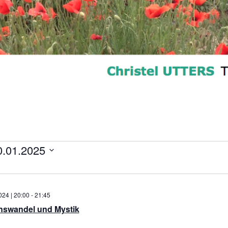
ungen
0.01.2025
24 | 20:00
-
21:45
nswandel und Mystik