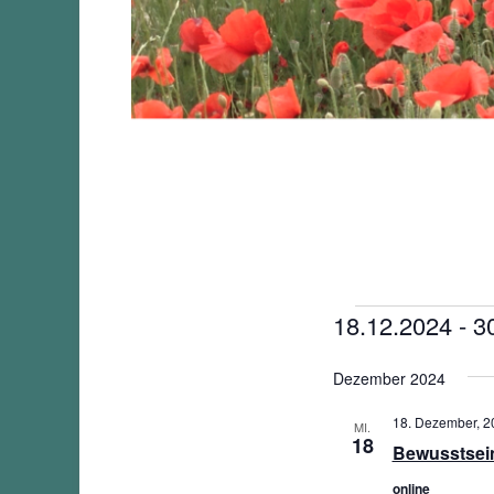
Veranstalt
18.12.2024
 - 
3
Datum
Dezember 2024
wählen.
18. Dezember, 20
MI.
18
Bewusstsei
online