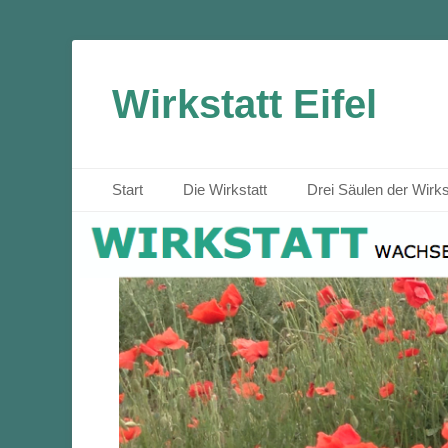
Wirkstatt Eifel
Primäres Menü
Zum
Start
Die Wirkstatt
Drei Säulen der Wirks
Inhalt
springen