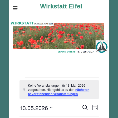
Wirkstatt Eifel
Veranstaltungen
Keine Veranstaltungen für 13. Mai, 2026
für
vorgesehen. Hier geht es zu den
nächsten
Hinweis
13.
bevorstehenden Veranstaltungen
.
Mai,
13.05.2026
Veranstalt
Veranstaltunge
2026
Suche
Tag
Ansichten-
Suche
Datum
Navigation