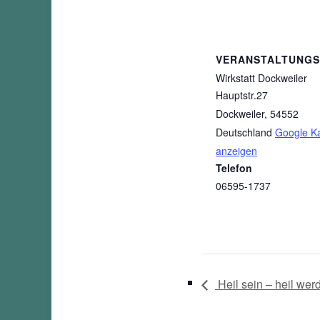
VERANSTALTUNG
Wirkstatt Dockweiler
Hauptstr.27
Dockweiler
,
54552
Deutschland
Google Ka
anzeigen
Telefon
06595-1737
Heil sein – heil wer