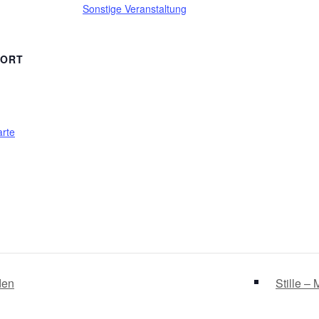
Sonstige Veranstaltung
SORT
rte
den
Stille –