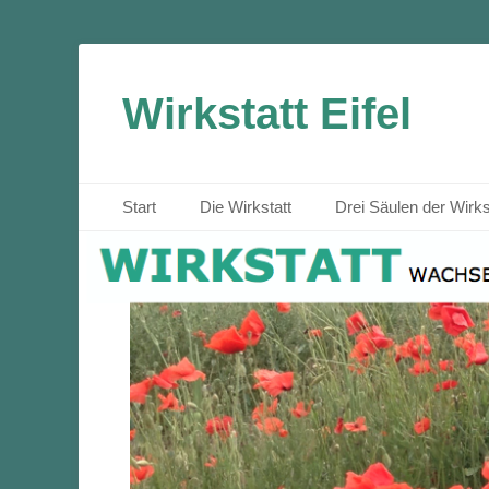
Wirkstatt Eifel
Primäres Menü
Zum
Start
Die Wirkstatt
Drei Säulen der Wirks
Inhalt
springen