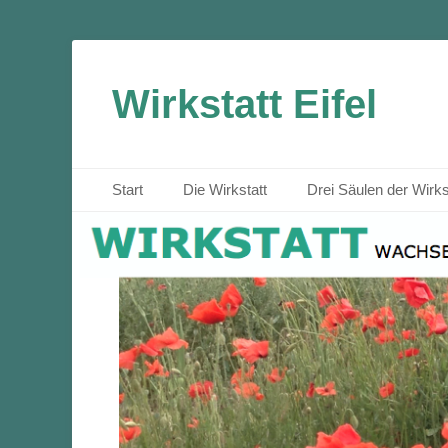
Wirkstatt Eifel
Primäres Menü
Zum
Start
Die Wirkstatt
Drei Säulen der Wirks
Inhalt
springen