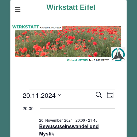
Wirkstatt Eifel
Veranstaltungen
20.11.2024
Veranstalt
Veranstaltunge
Suche
Tag
Ansichten-
für
Suche
Datum
Navigation
20:00
und
20.
wählen.
Ansichten,
November,
20. November, 2024 | 20:00
-
21:45
Navigation
2024
Bewusstseinswandel und
Mystik