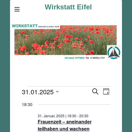
Wirkstatt Eifel
Veranstaltungen
31.01.2025
Veranstalt
Veranstaltunge
Suche
Tag
Ansichten-
für
Suche
Datum
Navigation
18:30
und
31.
wählen.
Ansichten,
Januar,
31. Januar, 2025 | 18:30
-
20:30
Navigation
2025
Frauenzeit – aneinander
teilhaben und wachsen