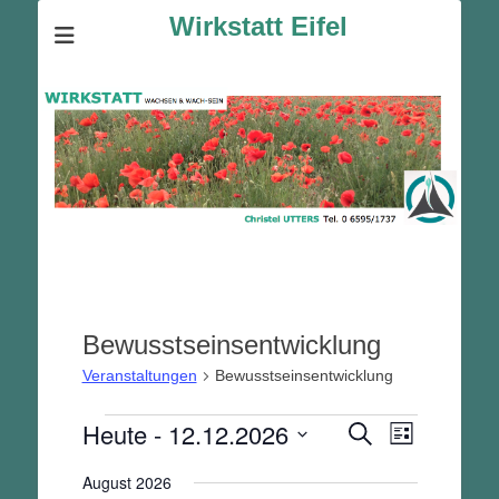
Wirkstatt Eifel
Bewusstseinsentwicklung
Veranstaltungen
Bewusstseinsentwicklung
Veranstaltungen
Heute
 - 
12.12.2026
Veranstalt
Veranstaltunge
Suche
Liste
Ansichten-
Suche
Datum
Navigation
August 2026
und
wählen.