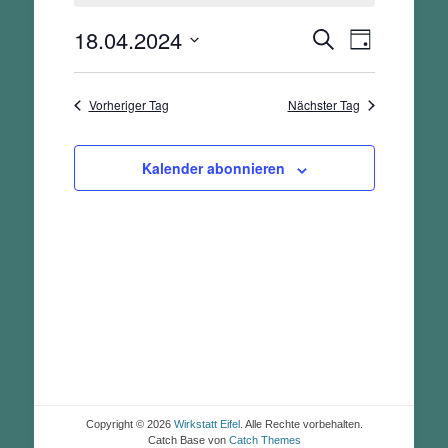
April,
2024
18.04.2024
Veranstalt
Veranstaltunge
Suche
Tag
Ansichten-
Suche
Datum
Navigation
und
wählen.
Vorheriger Tag
Nächster Tag
Ansichten,
Navigation
Kalender abonnieren
Copyright © 2026
Wirkstatt Eifel
. Alle Rechte vorbehalten.
Catch Base von
Catch Themes