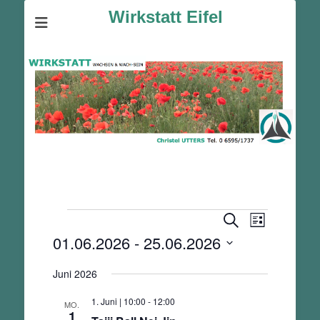
Wirkstatt Eifel
Veranstaltungen
Veranstalt
Veranstaltunge
Suche
Liste
Ansichten-
Suche
01.06.2026
 - 
25.06.2026
Navigation
und
Datum
Ansichten,
Juni 2026
wählen.
Navigation
1. Juni | 10:00
-
12:00
MO.
1