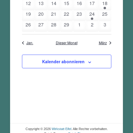
0
0
0
0
0
0
1
12
13
14
15
16
17
18
Veranstaltungen
Veranstaltungen
Veranstaltungen
Veranstaltungen
Veranstaltungen
Veranstaltungen
Veranstaltung
0
0
0
0
0
2
0
19
20
21
22
23
24
25
Veranstaltungen
Veranstaltungen
Veranstaltungen
Veranstaltungen
Veranstaltungen
Veranstaltungen
Veranstaltung
0
0
0
0
0
0
0
26
27
28
29
1
2
3
Veranstaltungen
Veranstaltungen
Veranstaltungen
Veranstaltungen
Veranstaltungen
Veranstaltungen
Veranstaltun
Jan.
Dieser Monat
März
Kalender abonnieren
Copyright © 2026
Wirkstatt Eifel
. Alle Rechte vorbehalten.