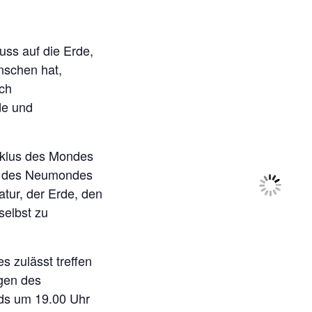
uss auf die Erde,
nschen hat,
ich
de und
yklus des Mondes
n des Neumondes
atur, der Erde, den
selbst zu
s zulässt treffen
gen des
s um 19.00 Uhr