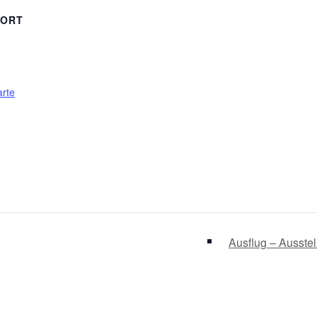
SORT
rte
Ausflug – Ausstel