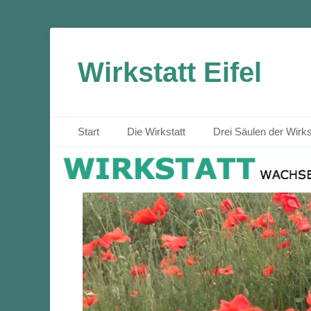
Wirkstatt Eifel
Primäres Menü
Zum
Start
Die Wirkstatt
Drei Säulen der Wirks
Inhalt
springen