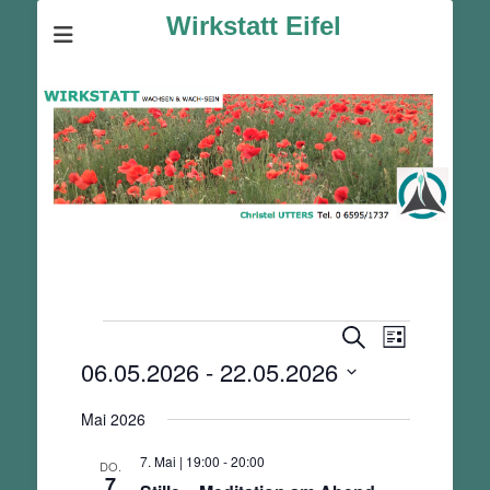
Wirkstatt Eifel
Veranstaltungen
Veranstalt
Veranstaltunge
Suche
Liste
Ansichten-
Suche
06.05.2026
 - 
22.05.2026
Navigation
und
Datum
Ansichten,
Mai 2026
wählen.
Navigation
7. Mai | 19:00
-
20:00
DO.
7