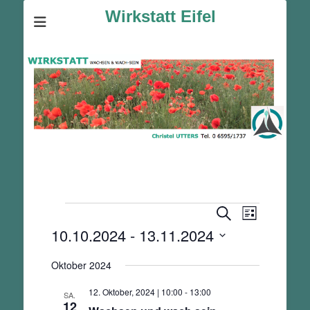
Wirkstatt Eifel
Veranstaltungen
Veranstalt
Veranstaltunge
Suche
Liste
Ansichten-
Suche
10.10.2024
 - 
13.11.2024
Navigation
und
Datum
Ansichten,
Oktober 2024
wählen.
Navigation
12. Oktober, 2024 | 10:00
-
13:00
SA.
12