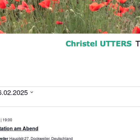
ungen
6.02.2025
 | 19:00
itation am Abend
eiler
Hauptstr.27, Dockweiler, Deutschland