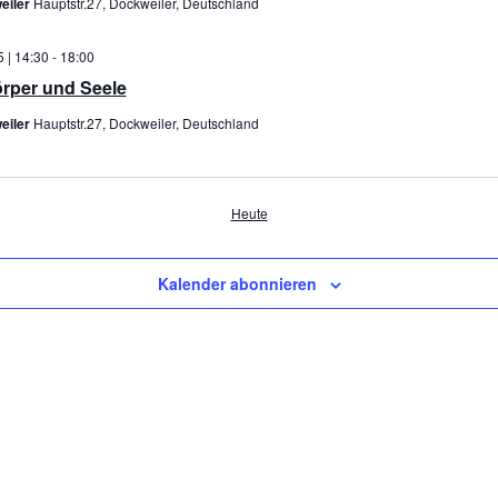
eiler
Hauptstr.27, Dockweiler, Deutschland
 | 14:30
-
18:00
örper und Seele
eiler
Hauptstr.27, Dockweiler, Deutschland
en
Heute
Kalender abonnieren