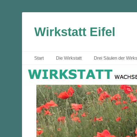
Wirkstatt Eifel
Primäres Menü
Zum
Start
Die Wirkstatt
Drei Säulen der Wirks
Inhalt
springen