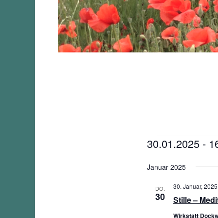
Veranstalt
30.01.2025
 - 
1
Datum
Januar 2025
wählen.
30. Januar, 2025
DO.
30
Stille – Med
Wirkstatt Dockw