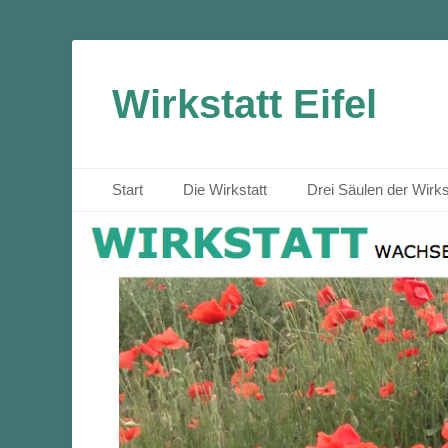
Wirkstatt Eifel
Primäres Menü
Zum
Start
Die Wirkstatt
Drei Säulen der Wirks
Inhalt
springen