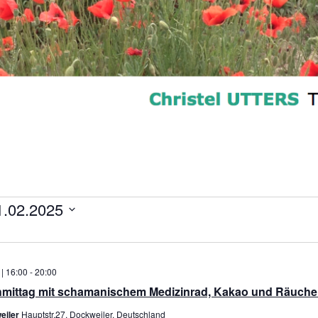
ungen
1.02.2025
 | 16:00
-
20:00
hmittag mit schamanischem Medizinrad, Kakao und Räuche
eiler
Hauptstr.27, Dockweiler, Deutschland